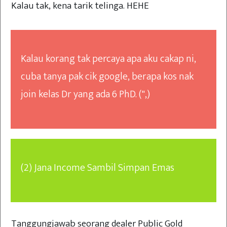
Kalau tak, kena tarik telinga. HEHE
Kalau korang tak percaya apa aku cakap ni,
cuba tanya pak cik google, berapa kos nak
join kelas Dr yang ada 6 PhD. (",)
(2) Jana Income Sambil Simpan Emas
Tanggungjawab seorang dealer Public Gold