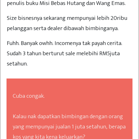
penulis buku Misi Bebas Hutang dan Wang Emas.
Size bisnesnya sekarang mempunyai lebih 20ribu
pelanggan serta dealer dibawah bimbinganya.
Fuhh. Banyak owhh. Incomenya tak payah cerita.
Sudah 3 tahun berturut sale melebihi RM5juta
setahun.
Cuba congak.
Kalau nak dapatkan bimbingan dengan orang
yang mempunyai jualan 1 juta setahun, berapa
kos yang kita kena keluarkan?